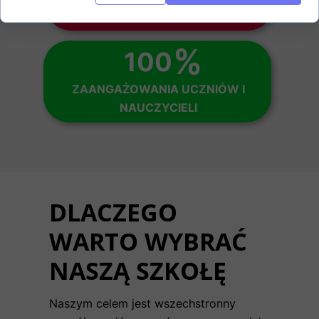
WYDARZEŃ SZKOLNYCH ROCZNIE
%
100
ZAANGAŻOWANIA UCZNIÓW I
NAUCZYCIELI
DLACZEGO
WARTO WYBRAĆ
NASZĄ SZKOŁĘ
Naszym celem jest wszechstronny