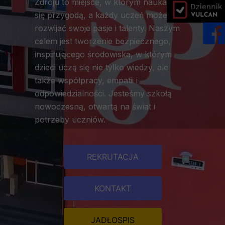
Zdroju to miejsce, w którym nauka staje
dziennik vulc
się przygodą, a każdy uczeń może
rozwijać swoje pasje i talenty. Naszym
celem jest tworzenie bezpiecznego,
inspirującego środowiska, w którym
dzieci uczą się nie tylko wiedzy, ale
także współpracy, empatii i
odpowiedzialności. Jesteśmy szkołą
nowoczesną, otwartą na świat i
potrzeby uczniów.
REKRUTACJA
KONTAKT
JADŁOSPIS