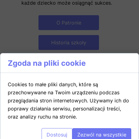
każde dziecko może osiągnąć sukces.
O Patronie
Historia szkoły
Zgoda na pliki cookie
55
Cookies to małe pliki danych, które są
przechowywane na Twoim urządzeniu podczas
LAT FUNKCJONOWANIA SZKOŁY
przeglądania stron internetowych. Używamy ich do
poprawy działania serwisu, personalizacji treści,
oraz analizy ruchu na stronie.
+
60
Dostosuj
Zezwól na wszystkie