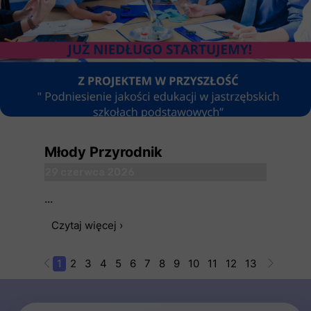
Młody Przyrodnik
29 czerwca 2026
...
Czytaj więcej ›
1
2
3
4
5
6
7
8
9
10
11
12
13
14
15
1