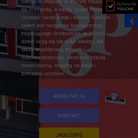
Zdroju to miejsce, w którym nauka staje
dziennik vulc
się przygodą, a każdy uczeń może
rozwijać swoje pasje i talenty. Naszym
celem jest tworzenie bezpiecznego,
inspirującego środowiska, w którym
dzieci uczą się nie tylko wiedzy, ale
także współpracy, empatii i
odpowiedzialności. Jesteśmy szkołą
nowoczesną, otwartą na świat i
potrzeby uczniów.
REKRUTACJA
KONTAKT
JADŁOSPIS