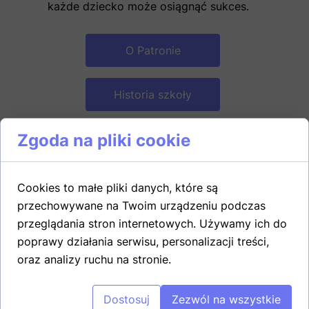
każde dziecko może osiągnąć sukces.
O Patronie
Historia szkoły
Zgoda na pliki cookie
55
Cookies to małe pliki danych, które są
przechowywane na Twoim urządzeniu podczas
LAT FUNKCJONOWANIA SZKOŁY
przeglądania stron internetowych. Używamy ich do
poprawy działania serwisu, personalizacji treści,
oraz analizy ruchu na stronie.
+
60
Dostosuj
Zezwól na wszystkie