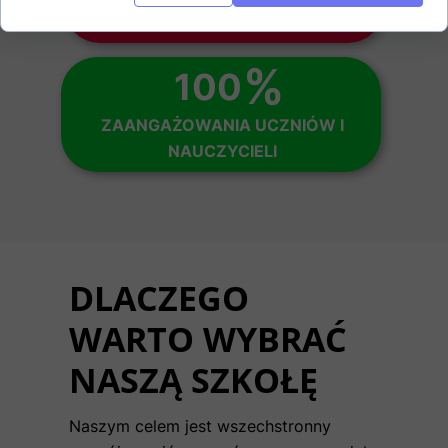
WYDARZEŃ SZKOLNYCH ROCZNIE
%
100
ZAANGAŻOWANIA UCZNIÓW I
NAUCZYCIELI
DLACZEGO
WARTO WYBRAĆ
NASZĄ SZKOŁĘ
Naszym celem jest wszechstronny