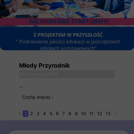
Młody Przyrodnik
29 czerwca 2026
...
Czytaj więcej ›
1
2
3
4
5
6
7
8
9
10
11
12
13
14
15
1