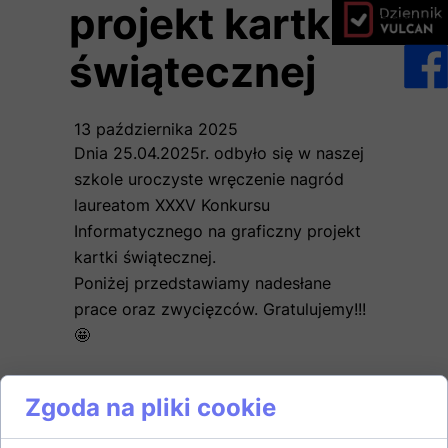
projekt kartki
dziennik vulc
świątecznej
13 października 2025
Dnia 25.04.2025r. odbyło się w naszej
szkole uroczyste wręczenie nagród
laureatom XXXV Konkursu
Informatycznego na graficzny projekt
kartki świątecznej.
Poniżej przedstawiamy nadesłane
prace oraz zwycięzców. Gratulujemy!!!
🤩
Zgoda na pliki cookie