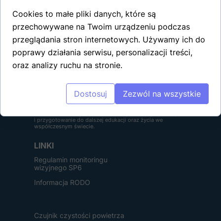
Cookies to małe pliki danych, które są
przechowywane na Twoim urządzeniu podczas
przeglądania stron internetowych. Używamy ich do
poprawy działania serwisu, personalizacji treści,
oraz analizy ruchu na stronie.
Szkoła Podstawowa nr 6 im. Janusza Korczaka w
Jastrzębiu-Zdroju to nowoczesna, przyjazna i bezpieczna
Dostosuj
Zezwól na wszystkie
placówka, w której uczniowie rozwijają swoje talenty,
zdobywają wiedzę i kształtują postawy oparte na szacunku,
odpowiedzialności i współpracy. Naszym celem jest
wspieranie każdego dziecka w odkrywaniu jego potencjału
i przygotowanie do dalszej edukacji oraz życia we
współczesnym świecie.
LINKI
Regulamin monitoringu
wizyjnego SP6
Informacja RODO
Czujnik czystości powietrza