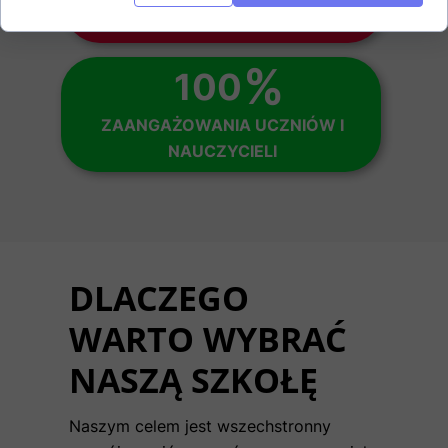
WYDARZEŃ SZKOLNYCH ROCZNIE
%
100
ZAANGAŻOWANIA UCZNIÓW I
NAUCZYCIELI
DLACZEGO
WARTO WYBRAĆ
NASZĄ SZKOŁĘ
Naszym celem jest wszechstronny