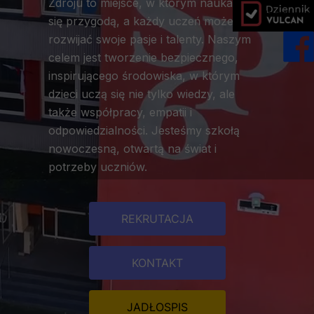
Zdroju to miejsce, w którym nauka staje
dziennik vulc
się przygodą, a każdy uczeń może
rozwijać swoje pasje i talenty. Naszym
celem jest tworzenie bezpiecznego,
inspirującego środowiska, w którym
dzieci uczą się nie tylko wiedzy, ale
także współpracy, empatii i
odpowiedzialności. Jesteśmy szkołą
nowoczesną, otwartą na świat i
potrzeby uczniów.
REKRUTACJA
KONTAKT
JADŁOSPIS