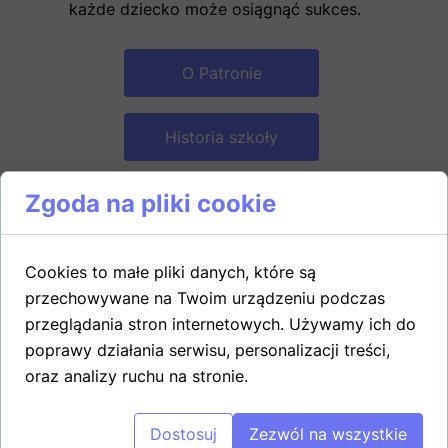
każde dziecko może osiągnąć sukces.
O Patronie
Historia szkoły
Zgoda na pliki cookie
55
Cookies to małe pliki danych, które są
przechowywane na Twoim urządzeniu podczas
LAT FUNKCJONOWANIA SZKOŁY
przeglądania stron internetowych. Używamy ich do
poprawy działania serwisu, personalizacji treści,
oraz analizy ruchu na stronie.
+
60
Dostosuj
Zezwól na wszystkie